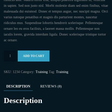
in sapien. Sed non justo nisl. Morbi molestie diam sed enim finibus, vitae
malesuada dui euismod. Donec et tempus augue, nec suscipit magna. Orci
varius natoque penatibus et magnis dis parturient montes, nascetur
ridiculus mus. Suspendisse lobortis hendrerit scelerisque. Pellentesque
ornare leo eu eros facilisis, a laoreet massa mollis. Pellentesque non
iaculis lorem, gravida interdum ligula. Donec scelerisque tristique tortor
ac ornare.
Training
ADD TO CART
test
quantity
SKU:
1234
Category:
Training
Tag:
Training
DESCRIPTION
REVIEWS (0)
Description