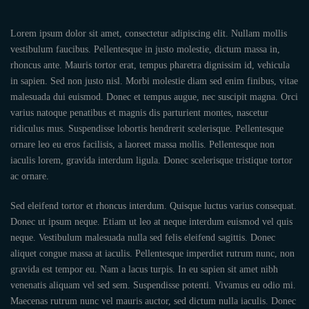
Lorem ipsum dolor sit amet, consectetur adipiscing elit. Nullam mollis
vestibulum faucibus. Pellentesque in justo molestie, dictum massa in,
rhoncus ante. Mauris tortor erat, tempus pharetra dignissim id, vehicula
in sapien. Sed non justo nisl. Morbi molestie diam sed enim finibus, vitae
malesuada dui euismod. Donec et tempus augue, nec suscipit magna. Orci
varius natoque penatibus et magnis dis parturient montes, nascetur
ridiculus mus. Suspendisse lobortis hendrerit scelerisque. Pellentesque
ornare leo eu eros facilisis, a laoreet massa mollis. Pellentesque non
iaculis lorem, gravida interdum ligula. Donec scelerisque tristique tortor
ac ornare.
Sed eleifend tortor et rhoncus interdum. Quisque luctus varius consequat.
Donec ut ipsum neque. Etiam ut leo at neque interdum euismod vel quis
neque. Vestibulum malesuada nulla sed felis eleifend sagittis. Donec
aliquet congue massa at iaculis. Pellentesque imperdiet rutrum nunc, non
gravida est tempor eu. Nam a lacus turpis. In eu sapien sit amet nibh
venenatis aliquam vel sed sem. Suspendisse potenti. Vivamus eu odio mi.
Maecenas rutrum nunc vel mauris auctor, sed dictum nulla iaculis. Donec